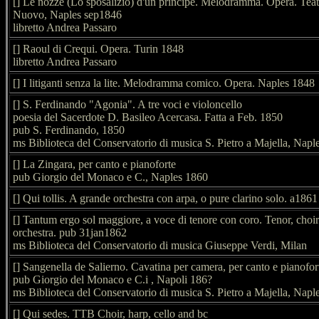
[] Le nozze (Lo sposalizio) d'un principe. Melodramma. Opera. Teat
Nuovo, Naples sep1846
libretto Andrea Passaro
[] Raoul di Crequi. Opera. Turin 1848
libretto Andrea Passaro
[] I litiganti senza la lite. Melodramma comico. Opera. Naples 1848
[] S. Ferdinando "Agonia". A tre voci e violoncello
poesia del Sacerdote D. Basileo Acercasa. Fatta a Feb. 1850
pub S. Ferdinando, 1850
ms Biblioteca del Conservatorio di musica S. Pietro a Majella, Napl
[] La Zingara, per canto e pianoforte
pub Giorgio del Monaco e C., Naples 1860
[] Qui tollis. A grande orchestra con arpa, o pure clarino solo. a1861
[] Tantum ergo sol maggiore, a voce di tenore con coro. Tenor, choi
orchestra. pub 31jan1862
ms Biblioteca del Conservatorio di musica Giuseppe Verdi, Milan
[] Sangenella de Salierno. Cavatina per camera, per canto e pianofor
pub Giorgio del Monaco e C.i , Napoli 186?
ms Biblioteca del Conservatorio di musica S. Pietro a Majella, Napl
[] Qui sedes. TTB Choir, harp, cello and bc