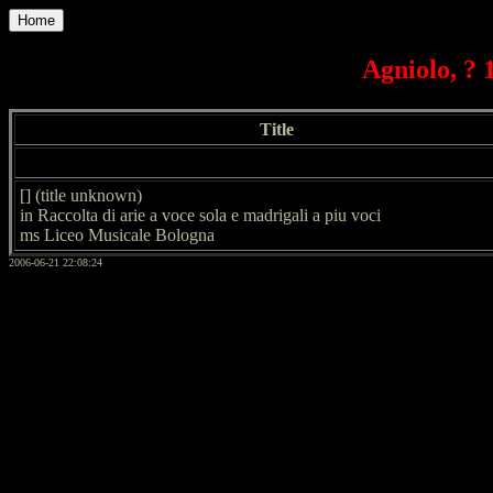
Home
Agniolo, ? 1
Title
[] (title unknown)
in Raccolta di arie a voce sola e madrigali a piu voci
ms Liceo Musicale Bologna
2006-06-21 22:08:24