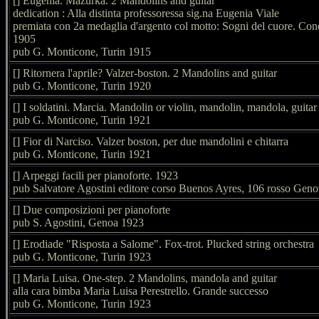
[] Eugenia. Mazurka. 2 Mandolins and guitar
dedication : Alla distinta professoressa sig.na Eugenia Viale
premiata con 2a medaglia d'argento col motto: Sogni del cuore. Con
1905
pub G. Monticone, Turin 1915
[] Ritornera l'aprile? Valzer-boston. 2 Mandolins and guitar
pub G. Monticone, Turin 1920
[] I soldatini. Marcia. Mandolin or violin, mandolin, mandola, guitar
pub G. Monticone, Turin 1921
[] Fior di Narciso. Valzer boston, per due mandolini e chitarra
pub G. Monticone, Turin 1921
[] Arpeggi facili per pianoforte. 1923
pub Salvatore Agostini editore corso Buenos Ayres, 106 rosso Gen
[] Due composizioni per pianoforte
pub S. Agostini, Genoa 1923
[] Erodiade "Risposta a Salome". Fox-trot. Plucked string orchestra
pub G. Monticone, Turin 1923
[] Maria Luisa. One-step. 2 Mandolins, mandola and guitar
alla cara bimba Maria Luisa Perestrello. Grande successo
pub G. Monticone, Turin 1923