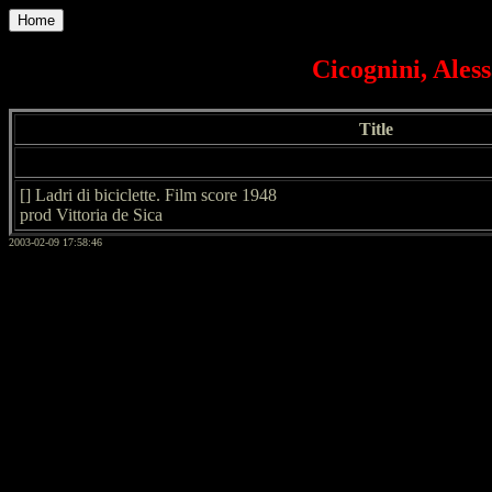
Home
Cicognini, Ales
Title
[] Ladri di biciclette. Film score 1948
prod Vittoria de Sica
2003-02-09 17:58:46