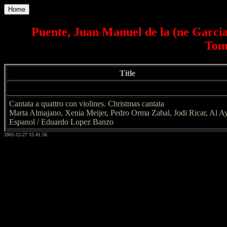
Home
Puente, Juan Manuel de la (ne Garcia
Tome
Title
Cantata a quattro con violines. Christmas cantata
Marta Almajano, Xenia Meijer, Pedro Orma Zabal, Jodi Ricar, Al A
Espanol / Eduardo Lopez Banzo
2001-12-27 15:41:56